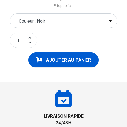
Prix public
keyboard_arrow_up
keyboard_arrow_down
AJOUTER AU PANIER
LIVRAISON RAPIDE
24/48H