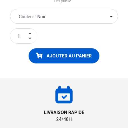
Prix public
keyboard_arrow_up
keyboard_arrow_down
AJOUTER AU PANIER
LIVRAISON RAPIDE
24/48H