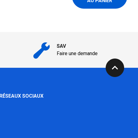
AU PANIER
SAV
Faire une demande
expand_less
 RÉSEAUX SOCIAUX