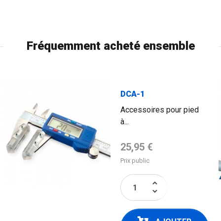
Fréquemment acheté ensemble
DCA-1
Accessoires pour pied
à...
Prix de base
25,95 €
Prix public
keyboard_arrow_up
keyboard_arrow_down