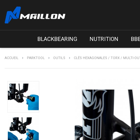
BLACKBEARING
NUTRITION
BB
ACCUEIL
PARKTOOL
OUTILS
CLÉS HEXAGONALES / TORX / MULTI-OU