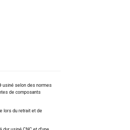
® usiné selon des normes
runtes de composants
 lors du retrait et de
 dur usiné CNC et d'une