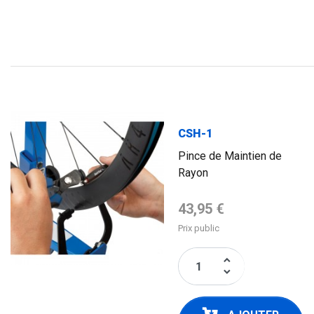
CSH-1
Pince de Maintien de
Rayon
Prix de base
43,95 €
Prix public
keyboard_arrow_up
keyboard_arrow_down