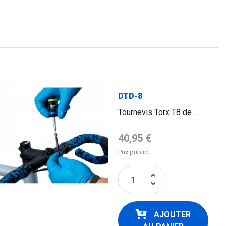
DTD-8
Tournevis Torx T8 de...
Prix de base
40,95 €
Prix public
keyboard_arrow_up
keyboard_arrow_down
AJOUTER