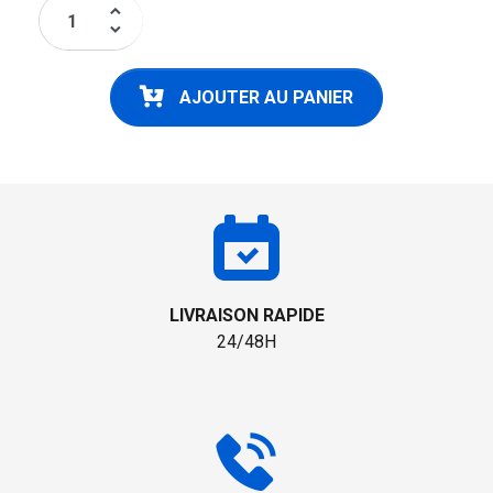
keyboard_arrow_up
keyboard_arrow_down
AJOUTER AU PANIER
LIVRAISON RAPIDE
24/48H