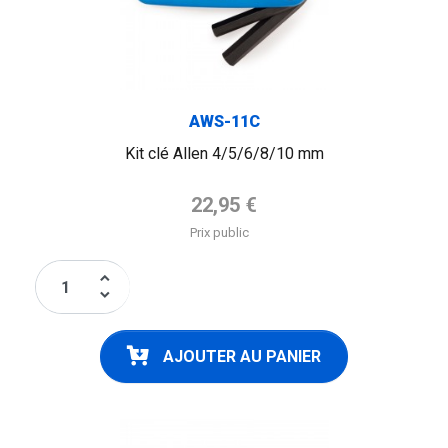
AWS-11C
Kit clé Allen 4/5/6/8/10 mm
Prix de base
22,95 €
Prix public
keyboard_arrow_up
keyboard_arrow_down
AJOUTER AU PANIER