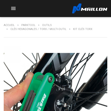

ACCUEIL
PARKTOOL
OUTILS
CLÉS HEXAGONALES / TORX / MULTI-OUTIL
KIT CLÉS TORX