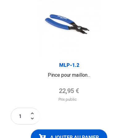
MLP-1.2
Pince pour maillon...
Prix de base
22,95 €
Prix public
keyboard_arrow_up
keyboard_arrow_down
AJOUTER AU PANIER