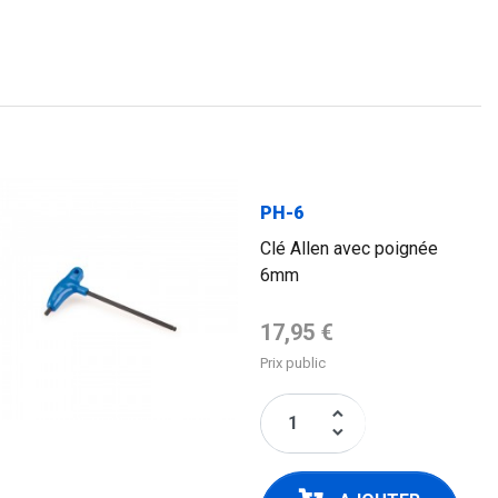
PH-6
Clé Allen avec poignée
6mm
Prix de base
17,95 €
Prix public
keyboard_arrow_up
keyboard_arrow_down