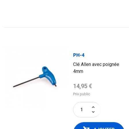
PH-4
Clé Allen avec poignée
4mm
Prix de base
14,95 €
Prix public
keyboard_arrow_up
keyboard_arrow_down