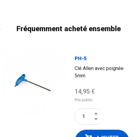
Fréquemment acheté ensemble
PH-5
Clé Allen avec poignée
5mm
Prix de base
14,95 €
Prix public
keyboard_arrow_up
keyboard_arrow_down