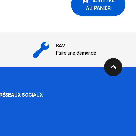
AJOUTER
AU PANIER
SAV
Faire une demande
expand_less
 RÉSEAUX SOCIAUX