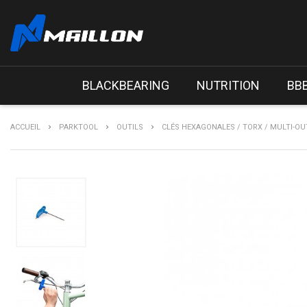
BLACKBEARING
NUTRITION
BB
ACCUEIL
PARKTOOL
OUTILS
CLÉS HEXAGONALES / TORX / MULTI-OU