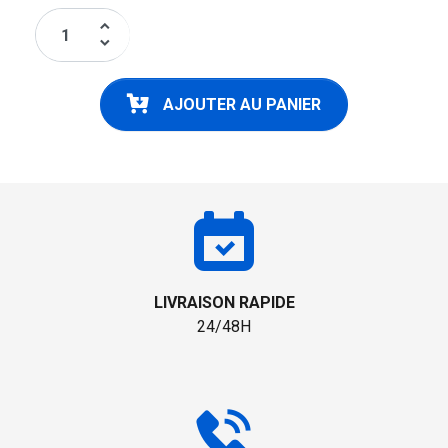
keyboard_arrow_up
keyboard_arrow_down
AJOUTER AU PANIER
LIVRAISON RAPIDE
24/48H