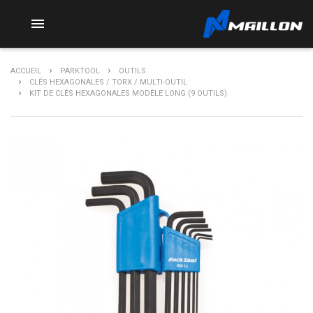

ACCUEIL
PARKTOOL
OUTILS
CLÉS HEXAGONALES / TORX / MULTI-OUTIL
KIT DE CLÉS HEXAGONALES MODÈLE LONG (9 OUTILS)