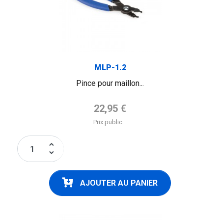
MLP-1.2
Pince pour maillon...
Prix de base
22,95 €
Prix public
keyboard_arrow_up
keyboard_arrow_down
AJOUTER AU PANIER