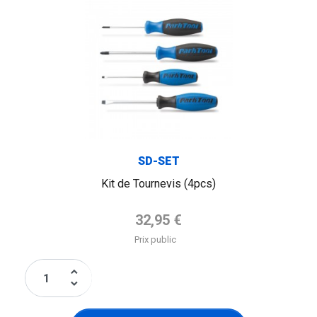
SD-SET
Kit de Tournevis (4pcs)
Prix de base
32,95 €
Prix public
keyboard_arrow_up
keyboard_arrow_down