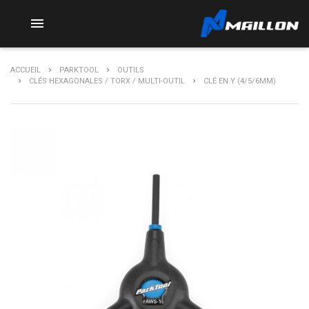

ACCUEIL
PARKTOOL
OUTILS
CLÉS HEXAGONALES / TORX / MULTI-OUTIL
CLÉ EN Y (4/5/6MM)