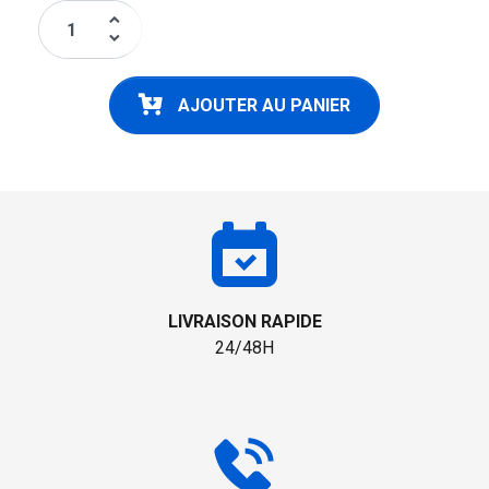
keyboard_arrow_up
keyboard_arrow_down
AJOUTER AU PANIER
LIVRAISON RAPIDE
24/48H