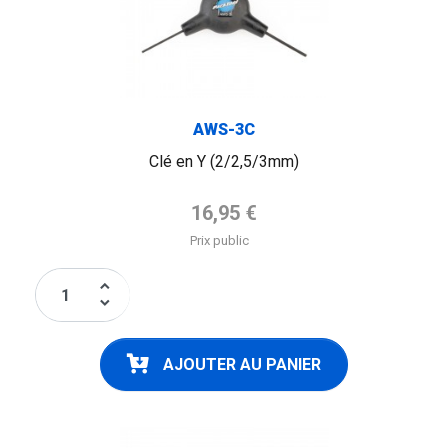
AWS-3C
Clé en Y (2/2,5/3mm)
Prix de base
16,95 €
Prix public
keyboard_arrow_up
keyboard_arrow_down
AJOUTER AU PANIER