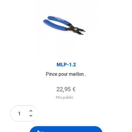
MLP-1.2
Pince pour maillon...
Prix de base
22,95 €
Prix public
keyboard_arrow_up
keyboard_arrow_down