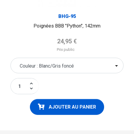
BHG-95
Poignées BBB "Python", 142mm
Prix de base
24,95 €
Prix public
keyboard_arrow_up
keyboard_arrow_down
AJOUTER AU PANIER