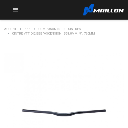

ACCUEIL
BBB
COMPOSANTS
CINTRES
CINTRE VTT DI2 BBB "ASCENSION" Ø31.8MM, 9°, 760MM