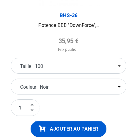
BHS-36
Potence BBB "DownForce",...
Prix de base
35,95 €
Prix public
keyboard_arrow_up
keyboard_arrow_down
AJOUTER AU PANIER