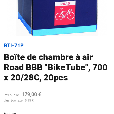
BTI-71P
Boîte de chambre à air
Road BBB "BikeTube", 700
x 20/28C, 20pcs
179,00 €
Prix public
plus éco taxe : 0,15 €
Valves