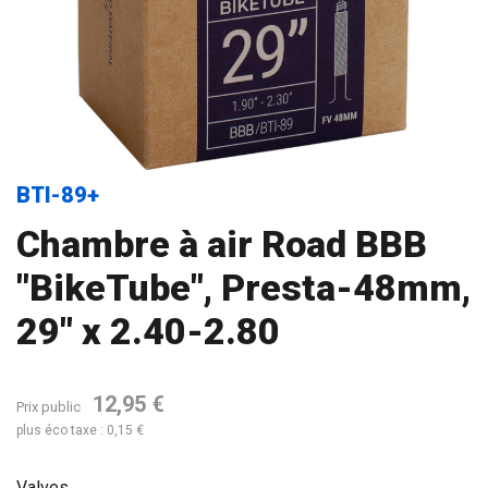
BTI-89+
Chambre à air Road BBB
"BikeTube", Presta-48mm,
29" x 2.40-2.80
12,95 €
Prix public
plus éco taxe : 0,15 €
Valves