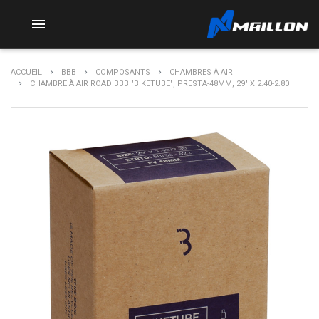

ACCUEIL
BBB
COMPOSANTS
CHAMBRES À AIR
CHAMBRE À AIR ROAD BBB "BIKETUBE", PRESTA-48MM, 29" X 2.40-2.80