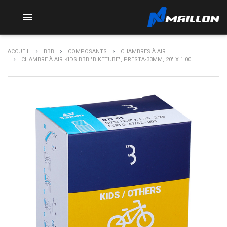

ACCUEIL
BBB
COMPOSANTS
CHAMBRES À AIR
CHAMBRE À AIR KIDS BBB "BIKETUBE", PRESTA-33MM, 20" X 1.00