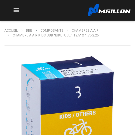

ACCUEIL
BBB
COMPOSANTS
CHAMBRES À AIR
CHAMBRE À AIR KIDS BBB "BIKETUBE", 12.5" X 1.75-2.25