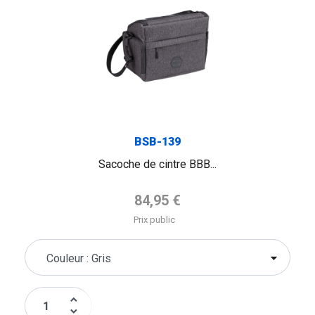
BSB-139
Sacoche de cintre BBB...
Prix de base
84,95 €
Prix public
keyboard_arrow_up
keyboard_arrow_down