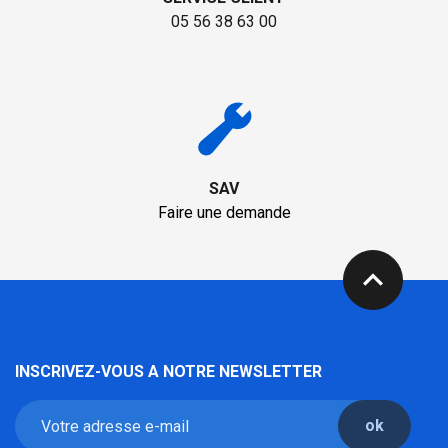
05 56 38 63 00
SAV
Faire une demande
expand_less
INSCRIVEZ-VOUS A NOTRE NEWSLETTER
ok