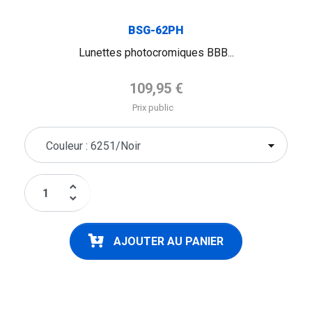
BSG-62PH
Lunettes photocromiques BBB...
Prix de base
109,95 €
Prix public
keyboard_arrow_up
keyboard_arrow_down
AJOUTER AU PANIER
FLAG