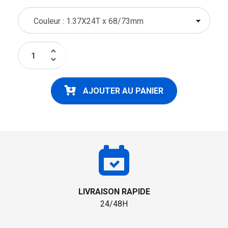
keyboard_arrow_up
keyboard_arrow_down
AJOUTER AU PANIER
LIVRAISON RAPIDE
24/48H