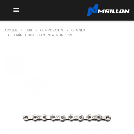

ACCUEIL
BBB
COMPOSANTS
CHAINES
CHAÎNE E-BIKE BBB "E-POWERLINE", 9V