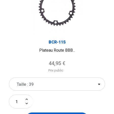
BCR-11S
Plateau Route BBB...
Prix de base
44,95 €
Prix public
keyboard_arrow_up
keyboard_arrow_down