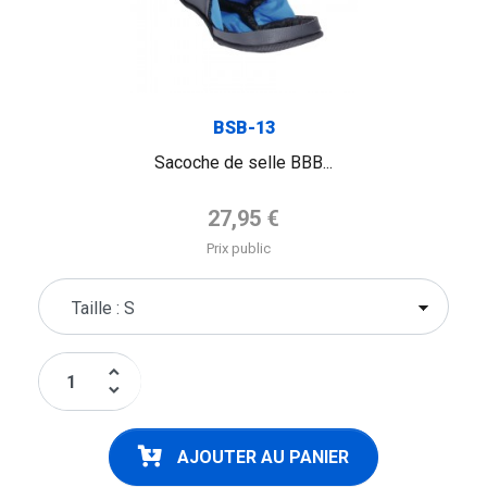
BSB-13
Sacoche de selle BBB...
Prix de base
27,95 €
Prix public
keyboard_arrow_up
keyboard_arrow_down
AJOUTER AU PANIER