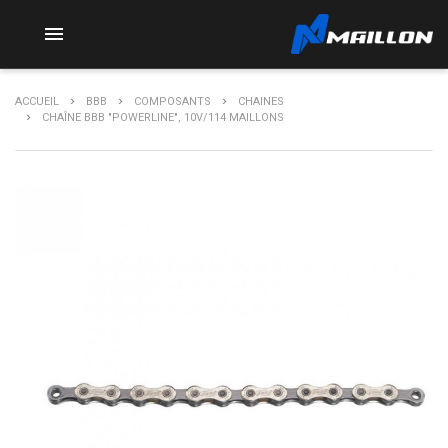

ACCUEIL
BBB
COMPOSANTS
CHAINES
CHAÎNE BBB "POWERLINE", 10V/114 MAILLONS