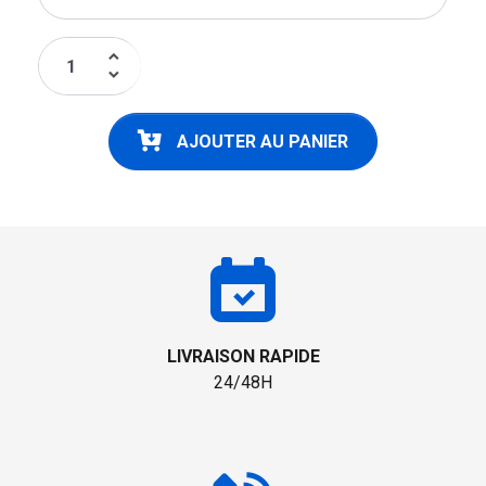
keyboard_arrow_up
keyboard_arrow_down
AJOUTER AU PANIER
LIVRAISON RAPIDE
24/48H