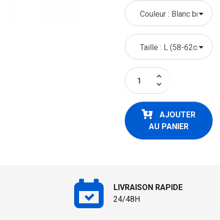
keyboard_arrow_up
keyboard_arrow_down
AJOUTER
AU PANIER
LIVRAISON RAPIDE
24/48H