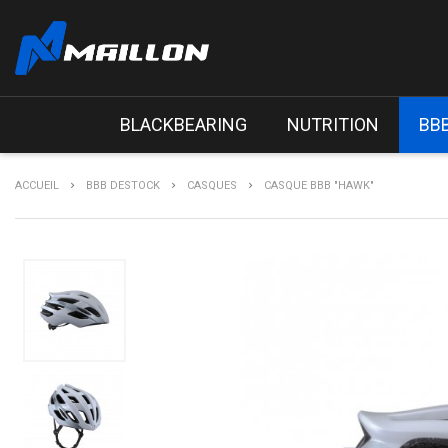
BLACKBEARING
NUTRITION
BB
ACCUEIL
BBB DESTOCK
CASQUES
CASQUE BBB "HAWK"