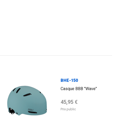
FLAG
BHE-150
Casque BBB "Wave"
Prix de base
45,95 €
Prix public