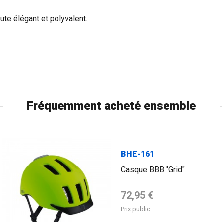
ute élégant et polyvalent.
Fréquemment acheté ensemble
FLAG
BHE-161
Casque BBB "Grid"
Prix de base
72,95 €
Prix public