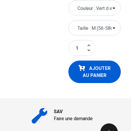
keyboard_arrow_up
keyboard_arrow_down
AJOUTER
AU PANIER
SAV
Faire une demande