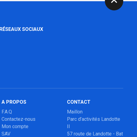
expand_less
 RÉSEAUX SOCIAUX
A PROPOS
CONTACT
F.A.Q
Maillon
Contactez-nous
Parc d’activités Landotte
Mon compte
II
SAV
57 route de Landotte - Bat