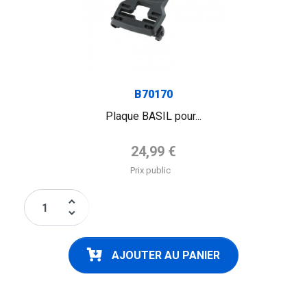
B70170
Plaque BASIL pour...
Prix de base
24,99 €
Prix public
keyboard_arrow_up
keyboard_arrow_down
AJOUTER AU PANIER