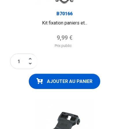
B70166
Kit fixation paniers et...
Prix de base
9,99 €
Prix public
keyboard_arrow_up
keyboard_arrow_down
AJOUTER AU PANIER