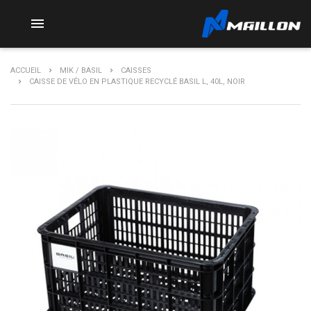

ACCUEIL
MIK / BASIL
CAISSES
CAISSE DE VÉLO EN PLASTIQUE RECYCLÉ BASIL L, 40L, NOIR