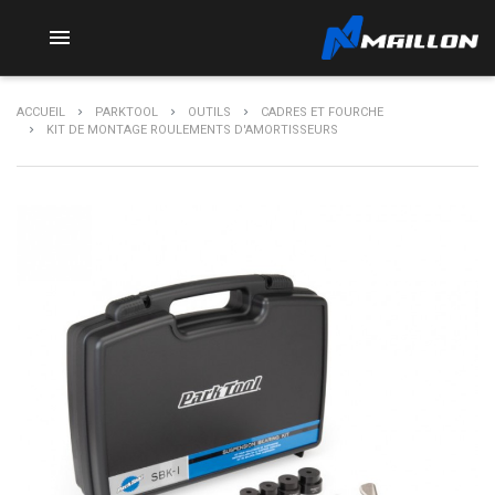

ACCUEIL
PARKTOOL
OUTILS
CADRES ET FOURCHE
KIT DE MONTAGE ROULEMENTS D'AMORTISSEURS