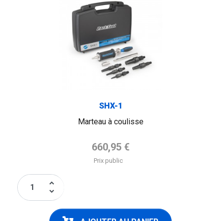
SHX-1
Marteau à coulisse
Prix de base
660,95 €
Prix public
keyboard_arrow_up
keyboard_arrow_down