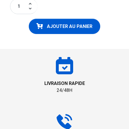
keyboard_arrow_up
keyboard_arrow_down
AJOUTER AU PANIER
LIVRAISON RAPIDE
24/48H