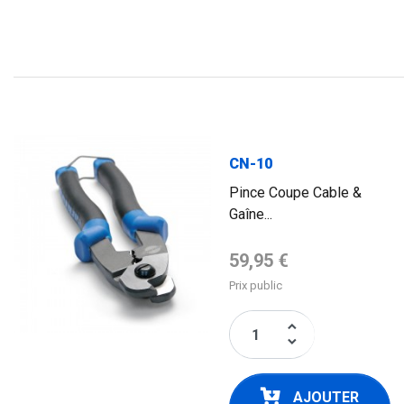
CN-10
Pince Coupe Cable &
Gaîne...
Prix de base
59,95 €
Prix public
keyboard_arrow_up
keyboard_arrow_down
AJOUTER