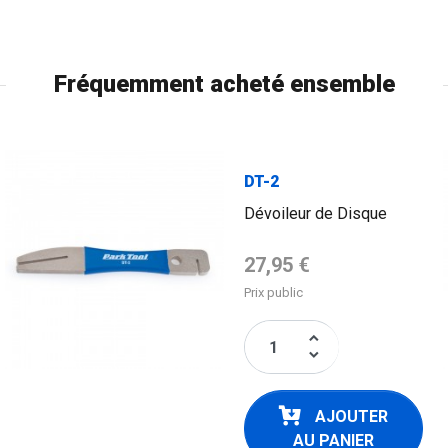
Fréquemment acheté ensemble
DT-2
Dévoileur de Disque
Prix de base
27,95 €
Prix public
keyboard_arrow_up
keyboard_arrow_down
AJOUTER
AU PANIER