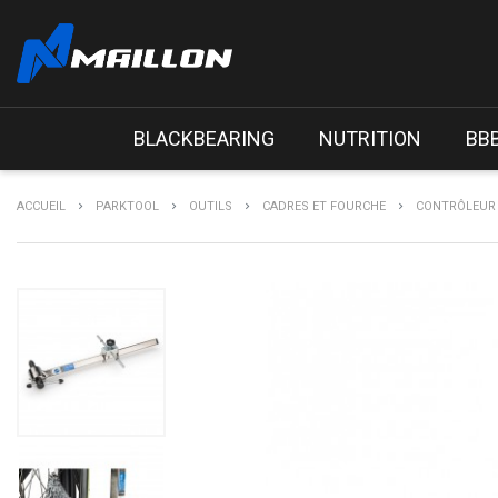
BLACKBEARING
NUTRITION
BB
ACCUEIL
PARKTOOL
OUTILS
CADRES ET FOURCHE
CONTRÔLEUR 