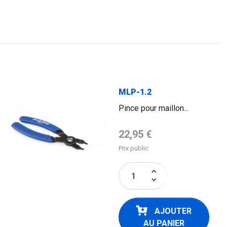
MLP-1.2
Pince pour maillon...
Prix de base
22,95 €
Prix public
keyboard_arrow_up
keyboard_arrow_down
AJOUTER
AU PANIER