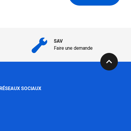
SAV
Faire une demande
expand_less
 RÉSEAUX SOCIAUX