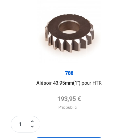
788
Alésoir 43.95mm(1") pour HTR
Prix de base
193,95 €
Prix public
keyboard_arrow_up
keyboard_arrow_down