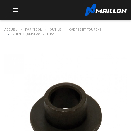

ACCUEIL
PARKTOOL
OUTILS
CADRES ET FOURCHE
GUIDE 43,8MM POUR HTR-1