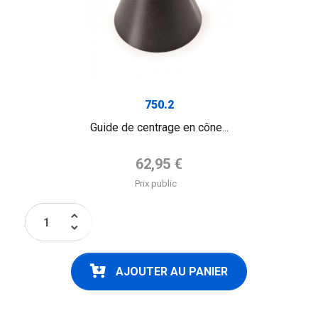
750.2
Guide de centrage en cône...
Prix de base
62,95 €
Prix public
keyboard_arrow_up
keyboard_arrow_down
AJOUTER AU PANIER