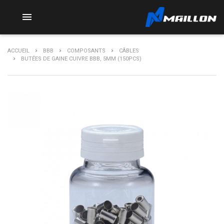

ACCUEIL
BBB
COMPOSANTS
CÂBLES
BUTÉES DE GAINE CUIVRE BBB, 5MM (150PCS)