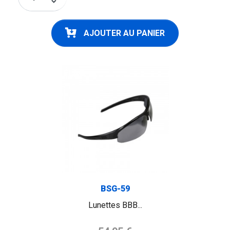
keyboard_arrow_down
AJOUTER AU PANIER
FLAG
BSG-59
Lunettes BBB...
Prix de base