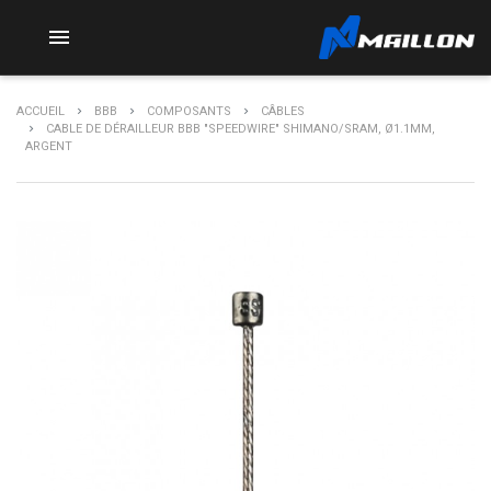

ACCUEIL
BBB
COMPOSANTS
CÂBLES
CABLE DE DÉRAILLEUR BBB "SPEEDWIRE" SHIMANO/SRAM, Ø1.1MM,
ARGENT