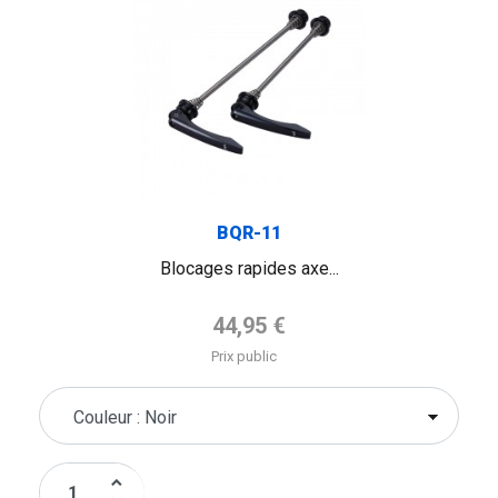
BQR-11
Blocages rapides axe...
Prix de base
44,95 €
Prix public
keyboard_arrow_up