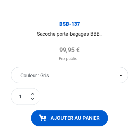
BSB-137
Sacoche porte-bagages BBB...
Prix de base
99,95 €
Prix public
keyboard_arrow_up
keyboard_arrow_down
AJOUTER AU PANIER