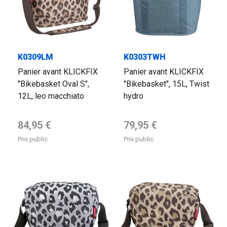
K0309LM
K0303TWH
Panier avant KLICKFIX
Panier avant KLICKFIX
"Bikebasket Oval S",
"Bikebasket", 15L, Twist
12L, leo macchiato
hydro
Prix de base
Prix de base
84,95 €
79,95 €
Prix public
Prix public