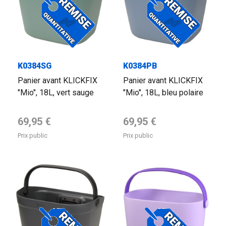
K0384SG
K0384PB
Panier avant KLICKFIX
Panier avant KLICKFIX
"Mio", 18L, vert sauge
"Mio", 18L, bleu polaire
Prix de base
Prix de base
69,95 €
69,95 €
Prix public
Prix public