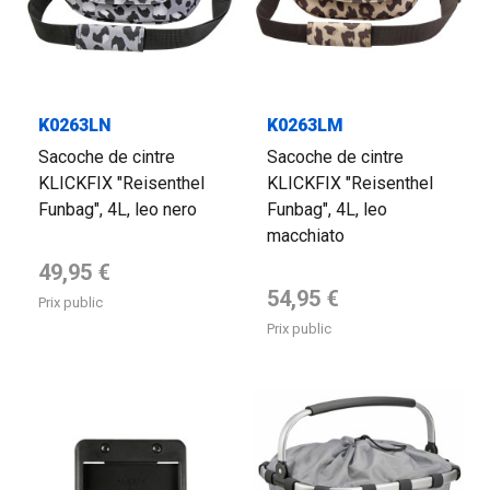
K0263LN
K0263LM
Sacoche de cintre
Sacoche de cintre
KLICKFIX "Reisenthel
KLICKFIX "Reisenthel
Funbag", 4L, leo nero
Funbag", 4L, leo
macchiato
Prix de base
49,95 €
Prix de base
54,95 €
Prix public
Prix public