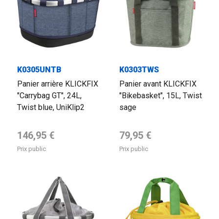
K0305UNTB
K0303TWS
Panier arrière KLICKFIX
Panier avant KLICKFIX
"Carrybag GT", 24L,
"Bikebasket", 15L, Twist
Twist blue, UniKlip2
sage
Prix de base
Prix de base
146,95 €
79,95 €
Prix public
Prix public