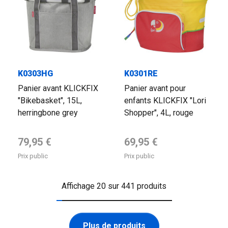
K0303HG
K0301RE
Panier avant KLICKFIX
Panier avant pour
"Bikebasket", 15L,
enfants KLICKFIX "Lori
herringbone grey
Shopper", 4L, rouge
Prix de base
Prix de base
79,95 €
69,95 €
Prix public
Prix public
Affichage 20 sur 441 produits
Plus de produits