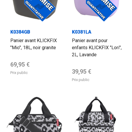
K0384GB
K0381LA
Panier avant KLICKFIX
Panier avant pour
"Mio", 18L, noir granite
enfants KLICKFIX "Lori",
2L, Lavande
Prix de base
69,95 €
Prix de base
39,95 €
Prix public
Prix public