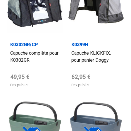
K0302GR/CP
K0399H
Capuche complète pour
Capuche KLICKFIX,
K0302GR
pour panier Doggy
Prix de base
Prix de base
49,95 €
62,95 €
Prix public
Prix public