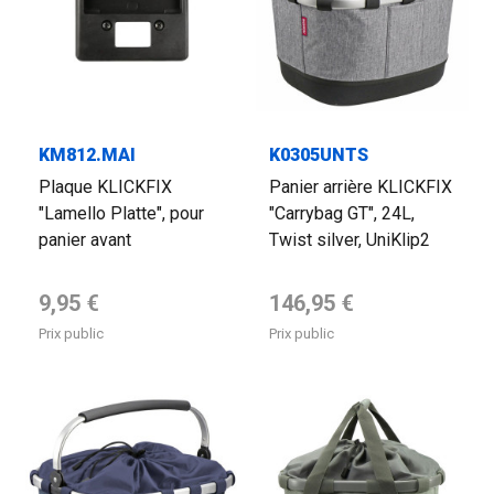
KM812.MAI
K0305UNTS
Plaque KLICKFIX
Panier arrière KLICKFIX
"Lamello Platte", pour
"Carrybag GT", 24L,
panier avant
Twist silver, UniKlip2
Prix de base
Prix de base
9,95 €
146,95 €
Prix public
Prix public