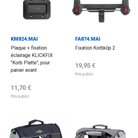
KM824.MAI
FA874.MAI
Plaque + fixation
Fixation Korbklip 2
éclairage KLICKFIX
"Korb Platte", pour
Prix de base
19,95 €
panier avant
Prix public
Prix de base
11,70 €
Prix public