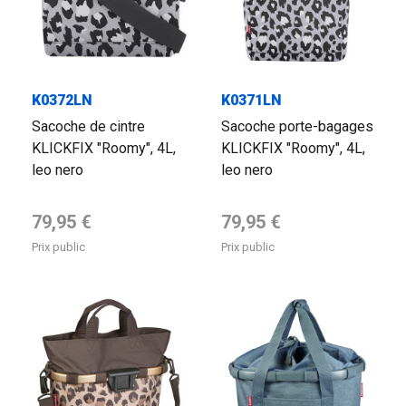
K0372LN
K0371LN
Sacoche de cintre
Sacoche porte-bagages
KLICKFIX "Roomy", 4L,
KLICKFIX "Roomy", 4L,
leo nero
leo nero
Prix de base
Prix de base
79,95 €
79,95 €
Prix public
Prix public