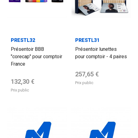
PRESTL32
PRESTL31
Présentoir BBB
Présentoir lunettes
"corecap" pour comptoir
pour comptoir - 4 paires
France
Prix de base
257,65 €
Prix de base
132,30 €
Prix public
Prix public