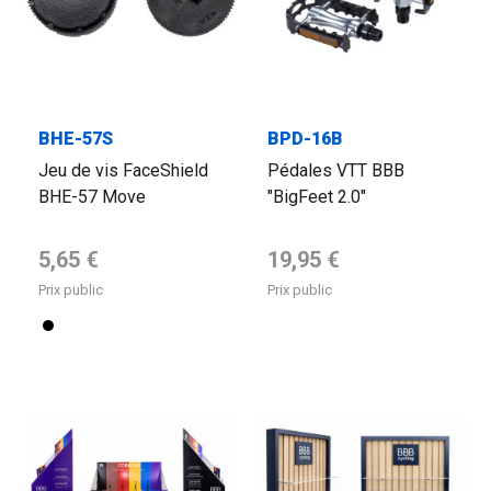
BHE-57S
BPD-16B
Jeu de vis FaceShield
Pédales VTT BBB
BHE-57 Move
"BigFeet 2.0"
Prix de base
Prix de base
5,65 €
19,95 €
Prix public
Prix public
Noir