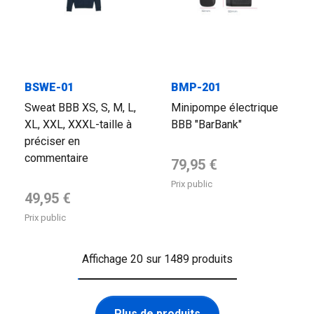
BSWE-01
BMP-201
Sweat BBB XS, S, M, L,
Minipompe électrique
XL, XXL, XXXL-taille à
BBB "BarBank"
préciser en
commentaire
Prix de base
79,95 €
Prix public
Prix de base
49,95 €
Prix public
Affichage 20 sur 1489 produits
Plus de produits