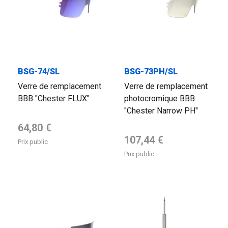
BSG-74/SL
BSG-73PH/SL
Verre de remplacement
Verre de remplacement
BBB "Chester FLUX"
photocromique BBB
"Chester Narrow PH"
Prix de base
64,80 €
Prix de base
107,44 €
Prix public
Prix public