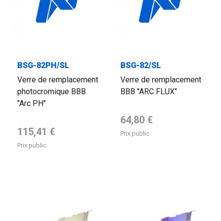
BSG-82PH/SL
BSG-82/SL
Verre de remplacement
Verre de remplacement
photocromique BBB
BBB "ARC FLUX"
"Arc PH"
Prix de base
64,80 €
Prix de base
115,41 €
Prix public
Prix public