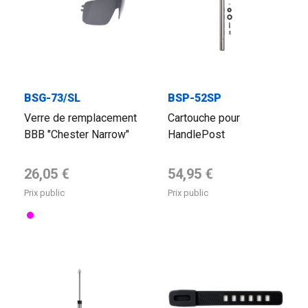
BSG-73/SL
BSP-52SP
Verre de remplacement
Cartouche pour
BBB "Chester Narrow"
HandlePost
Prix de base
Prix de base
26,05 €
54,95 €
Prix public
Prix public
Rose