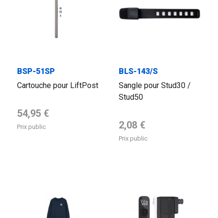
BSP-51SP
BLS-143/S
Cartouche pour LiftPost
Sangle pour Stud30 /
Stud50
Prix de base
54,95 €
Prix de base
2,08 €
Prix public
Prix public