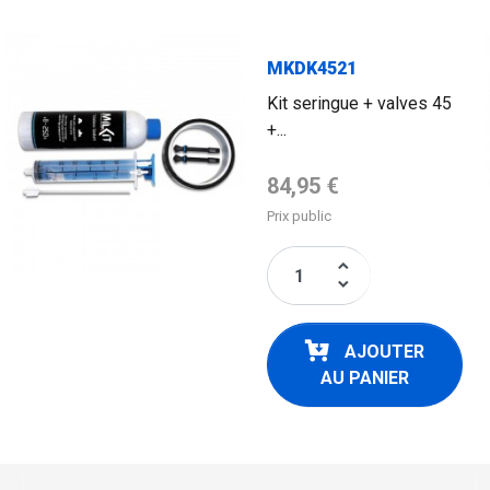
FLAG
MKDK4521
Kit seringue + valves 45
+...
Prix de base
84,95 €
Prix public
keyboard_arrow_up
keyboard_arrow_down
AJOUTER
AU PANIER