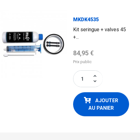
FLAG
MKDK4535
Kit seringue + valves 45
+...
Prix de base
84,95 €
Prix public
keyboard_arrow_up
keyboard_arrow_down
AJOUTER
AU PANIER