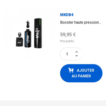
FLAG
MKDB4
Booster haute pression...
Prix de base
59,95 €
Prix public
keyboard_arrow_up
keyboard_arrow_down
AJOUTER
AU PANIER