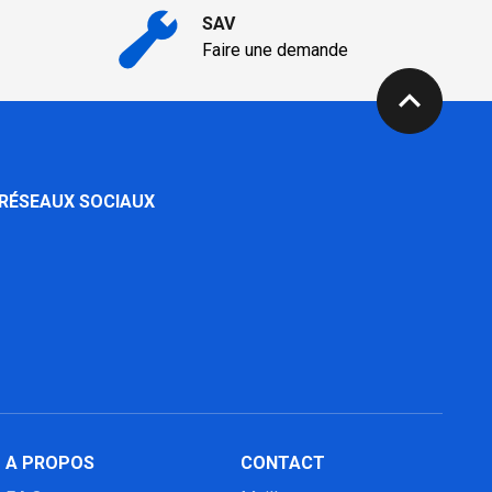
SAV
Faire une demande
expand_less
 RÉSEAUX SOCIAUX
A PROPOS
CONTACT