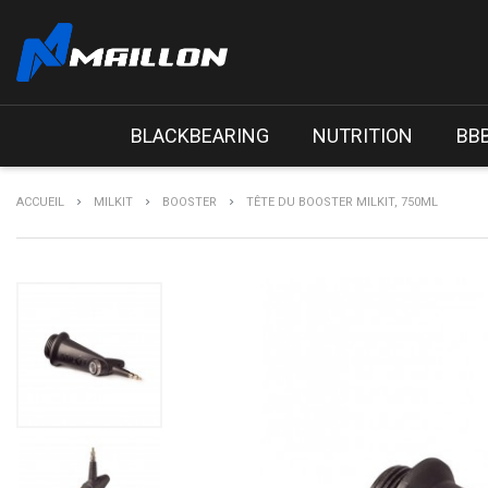
BLACKBEARING
NUTRITION
BB
ACCUEIL
MILKIT
BOOSTER
TÊTE DU BOOSTER MILKIT, 750ML