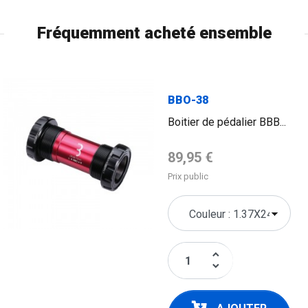
Fréquemment acheté ensemble
BBO-38
Boitier de pédalier BBB...
Prix de base
89,95 €
Prix public
keyboard_arrow_up
keyboard_arrow_down