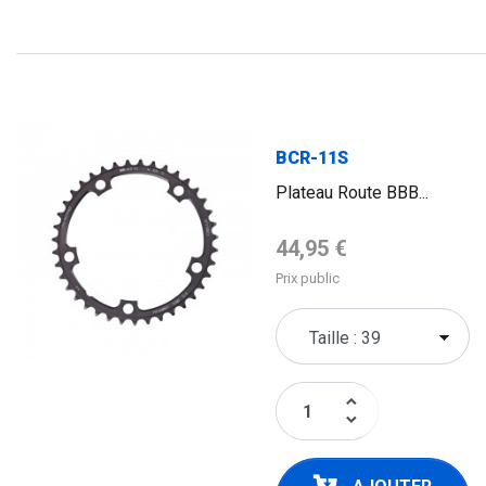
BCR-11S
Plateau Route BBB...
Prix de base
44,95 €
Prix public
keyboard_arrow_up
keyboard_arrow_down