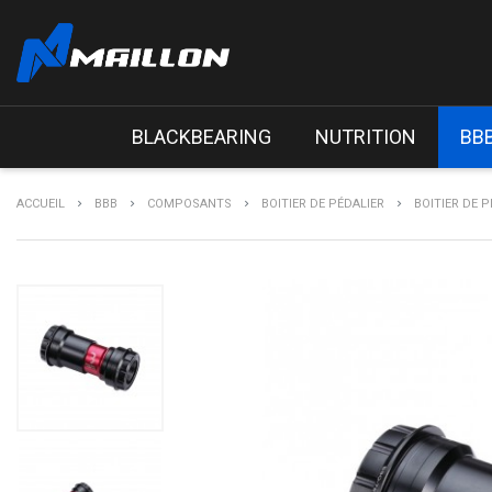
BLACKBEARING
NUTRITION
BB
ACCUEIL
BBB
COMPOSANTS
BOITIER DE PÉDALIER
BOITIER DE P