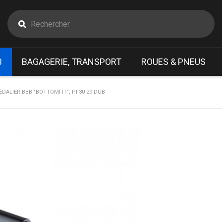
B
BAGAGERIE, TRANSPORT
ROUES & PNEUS
ÉDALIER BBB "BOTTOMFIT", PF30-29 DUB