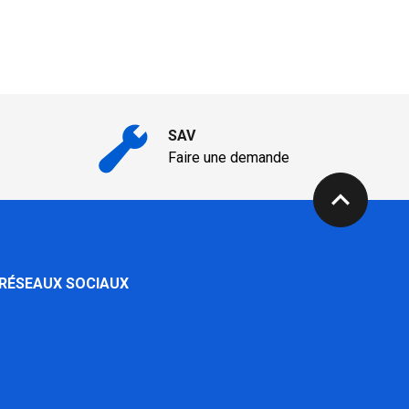
SAV
Faire une demande
expand_less
 RÉSEAUX SOCIAUX