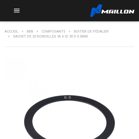

ACCUEIL
BBB
COMPOSANTS
BOITIER DE PÉDALIER
SACHET DE 20 RONDELLES 36 X ID 30 X 0.5MM