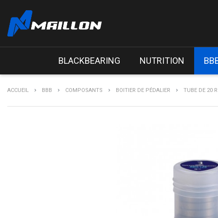
BLACKBEARING
NUTRITION
BB
ACCUEIL
BBB
COMPOSANTS
BOITIER DE PÉDALIER
TUBE DE 20 