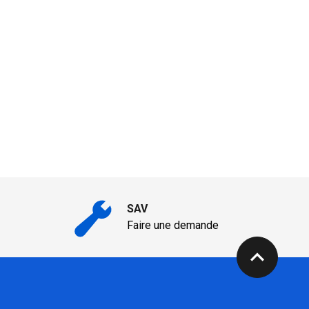
SAV
Faire une demande
expand_less