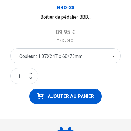
BBO-38
Boitier de pédalier BBB...
Prix de base
89,95 €
Prix public
keyboard_arrow_up
keyboard_arrow_down
AJOUTER AU PANIER