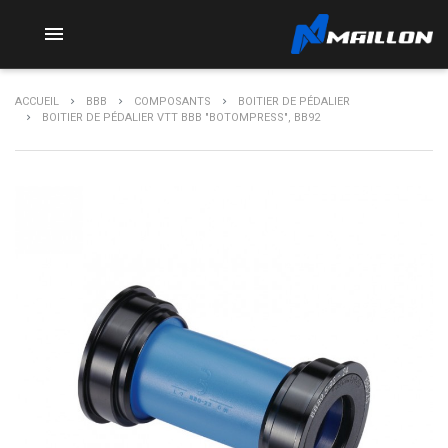

ACCUEIL
BBB
COMPOSANTS
BOITIER DE PÉDALIER
BOITIER DE PÉDALIER VTT BBB "BOTOMPRESS", BB92