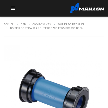

ACCUEIL
BBB
COMPOSANTS
BOITIER DE PÉDALIER
BOITIER DE PÉDALIER ROUTE BBB "BOTTOMPRESS", BB86