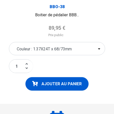
BBO-38
Boitier de pédalier BBB...
Prix de base
89,95 €
Prix public
keyboard_arrow_up
keyboard_arrow_down
AJOUTER AU PANIER