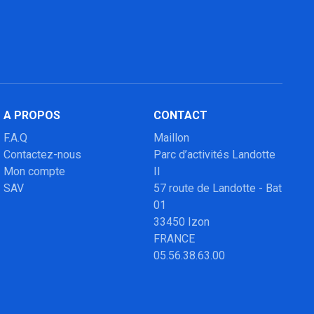
A PROPOS
CONTACT
F.A.Q
Maillon
Contactez-nous
Parc d’activités Landotte
Mon compte
II
SAV
57 route de Landotte - Bat
01
33450 Izon
FRANCE
05.56.38.63.00