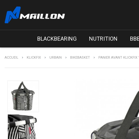
BLACKBEARING
NUTRITION
BB
ACCUEIL
KLICKFIX
URBAIN
BIKEBASKET
PANIER AVANT KLICKFIX 