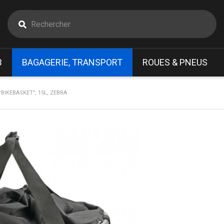
B
BAGAGERIE, TRANSPORT
ROUES & PNEUS
"BIKEBASKET", 15L, ZEBRA