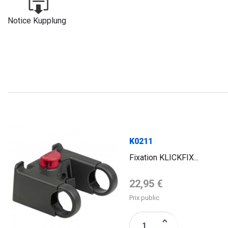
Notice Kupplung
FLAG
K0211
Fixation KLICKFIX...
Prix de base
22,95 €
Prix public
keyboard_arrow_up