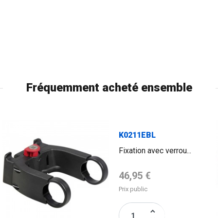
Fréquemment acheté ensemble
FLAG
K0211EBL
Fixation avec verrou...
Prix de base
46,95 €
Prix public
keyboard_arrow_up