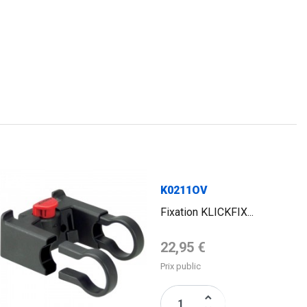
FLAG
K0211OV
Fixation KLICKFIX...
Prix de base
22,95 €
Prix public
keyboard_arrow_up