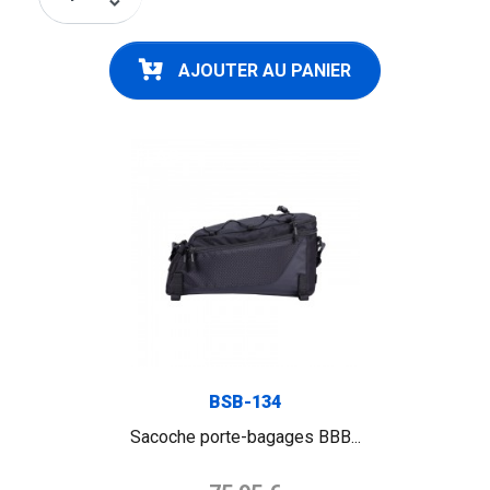
keyboard_arrow_down
AJOUTER AU PANIER
FLAG
BSB-134
Sacoche porte-bagages BBB...
Prix de base