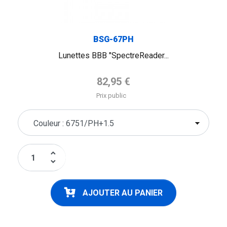
BSG-67PH
Lunettes BBB "SpectreReader...
Prix de base
82,95 €
Prix public
keyboard_arrow_up
keyboard_arrow_down
AJOUTER AU PANIER