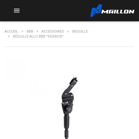

ACCUEIL
BBB
ACCESSOIRES
BEQUILLE
BÉQUILLE ALLU BBB "SIDEKICK"