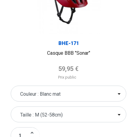
BHE-171
Casque BBB "Sonar"
Prix de base
59,95 €
Prix public
keyboard_arrow_up