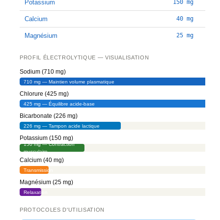
Potassium
150 mg
Calcium
40 mg
Magnésium
25 mg
PROFIL ÉLECTROLYTIQUE — VISUALISATION
Sodium (710 mg)
710 mg — Maintien volume plasmatique
Chlorure (425 mg)
425 mg — Équilibre acide-base
Bicarbonate (226 mg)
226 mg — Tampon acide lactique
Potassium (150 mg)
150 mg — Contraction
musculaire
Calcium (40 mg)
40 mg —
Transmission
neuromusculaire
Magnésium (25 mg)
25 mg —
Relaxation
musculaire
PROTOCOLES D'UTILISATION