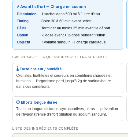
⚡ Avant l'effort — Charge en sodium
🚴
Dissolution
1 sachet dans 500 ml à 1 litre d'eau
Dis
Timing
Boire 30 à 60 min avant l'effort
Ry
Délai
Terminer au moins 25 min avant le départ
Fr
Option
½ dose avant + ½ dose pendant l'effort
Max
Objectif
↑ volume sanguin · ↓ charge cardiaque
⚠ L
CAS D'USAGE — À QUI S'ADRESSE ULTRA SODIUM+ ?
🌡️ Forte chaleur / humidité
💧 
Cyclistes, triathlètes et coureurs en conditions chaudes et
Athl
humides — l'organisme perd jusqu'à 2g de sodium/heure
per
dans ces conditions.
tran
⏱️ Efforts longue durée
🦵 
Triathlon longue distance, cyclosportives, ultras — prévention
Ath
de l'hyponatrémie d'effort (dilution du sodium sanguin).
le s
LISTE DES INGRÉDIENTS COMPLÈTE