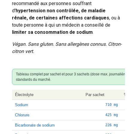
recommandé aux personnes souffrant
d'
hypertension non contrôlée, de maladie
rénale, de certaines affections cardiaques
, ou à
toute personne à qui un médecin a conseillé de
limiter sa consommation de sodium
.
Végan. Sans gluten. Sans allergènes connus. Citron-
citron vert.
Tableau complet par sachet et pour 3 sachets (dose max. journalière). Le b
standards du marché.
Électrolyte
Par sachet
% AJ
Sodium
710 mg
Chlorure
425 mg
Bicarbonate de sodium
226 mg