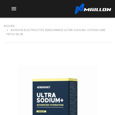

ACCUEIL
BOISSON ELECTROLYTES 4ENDURANCE ULTRA SODIUM+ CITRON/LIME
15PCS 06/28