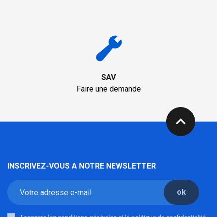
SAV
Faire une demande
expand_less
INSCRIVEZ-VOUS A NOTRE NEWSLETTER
ok