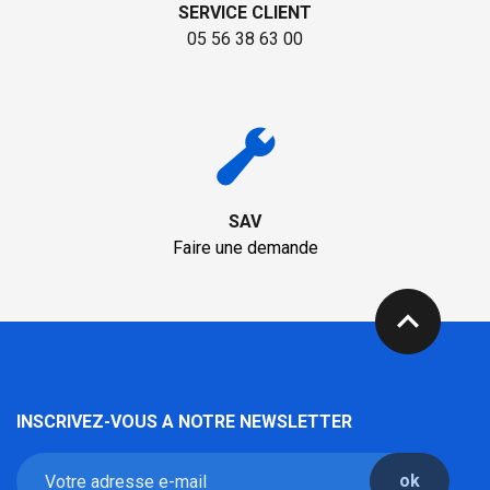
SERVICE CLIENT
05 56 38 63 00
SAV
Faire une demande
expand_less
INSCRIVEZ-VOUS A NOTRE NEWSLETTER
ok