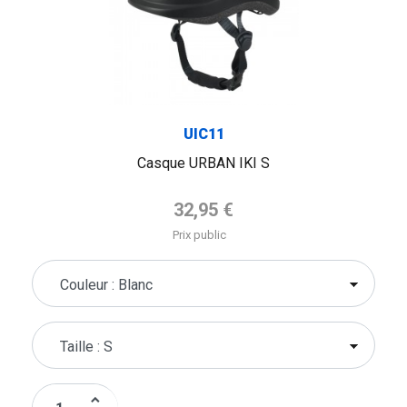
UIC11
Casque URBAN IKI S
Prix de base
32,95 €
Prix public
keyboard_arrow_up