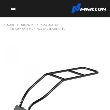

ACCUEIL
URBAN IKI
ACCESSOIRES
KIT SUPPORT MONTAGE CADRE URBAN IKI