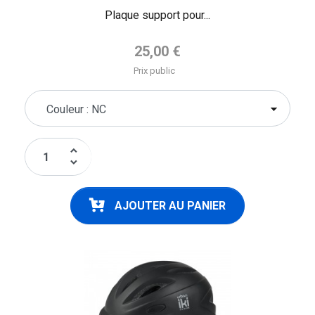
Plaque support pour...
Prix de base
25,00 €
Prix public
keyboard_arrow_up
keyboard_arrow_down
AJOUTER AU PANIER