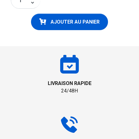
keyboard_arrow_down
AJOUTER AU PANIER
LIVRAISON RAPIDE
24/48H