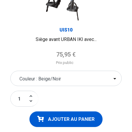
UIS10
Siège avant URBAN IKI avec...
Prix de base
75,95 €
Prix public
keyboard_arrow_up
keyboard_arrow_down
AJOUTER AU PANIER