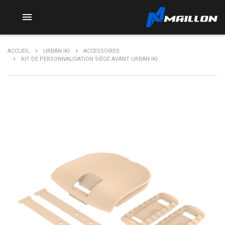

ACCUEIL
URBAN IKI
ACCESSOIRES
KIT DE PERSONNALISATION SIÈGE AVANT URBAN IKI