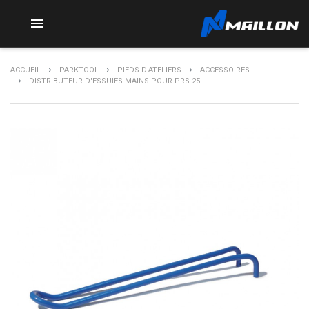

ACCUEIL
PARKTOOL
PIEDS D'ATELIERS
ACCESSOIRES
DISTRIBUTEUR D'ESSUIES-MAINS POUR PRS-25