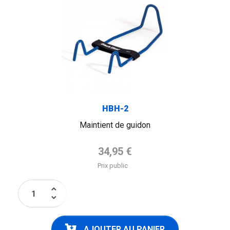
HBH-2
Maintient de guidon
Prix de base
34,95 €
Prix public
keyboard_arrow_up
keyboard_arrow_down
AJOUTER AU PANIER