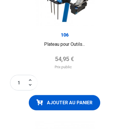
106
Plateau pour Outils...
Prix de base
54,95 €
Prix public
keyboard_arrow_up
keyboard_arrow_down
AJOUTER AU PANIER