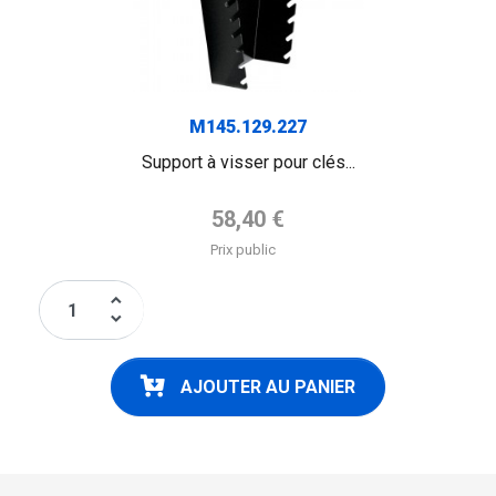
M145.129.227
Support à visser pour clés...
Prix de base
58,40 €
Prix public
keyboard_arrow_up
keyboard_arrow_down
AJOUTER AU PANIER