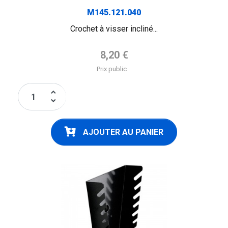
M145.121.040
Crochet à visser incliné...
Prix de base
8,20 €
Prix public
keyboard_arrow_up
keyboard_arrow_down
AJOUTER AU PANIER