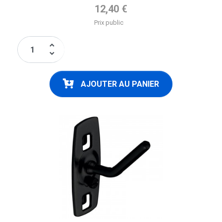
Prix de base
12,40 €
Prix public
keyboard_arrow_up
keyboard_arrow_down
AJOUTER AU PANIER