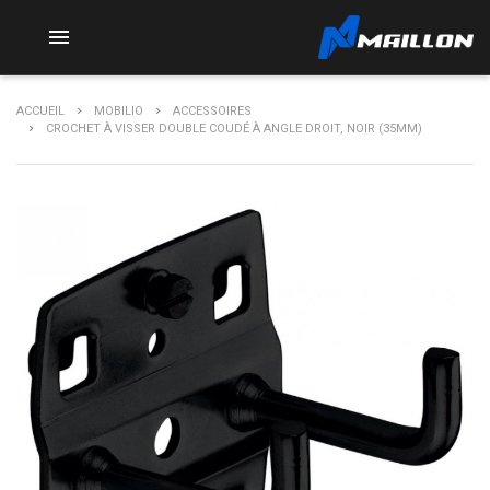

ACCUEIL
MOBILIO
ACCESSOIRES
CROCHET À VISSER DOUBLE COUDÉ À ANGLE DROIT, NOIR (35MM)