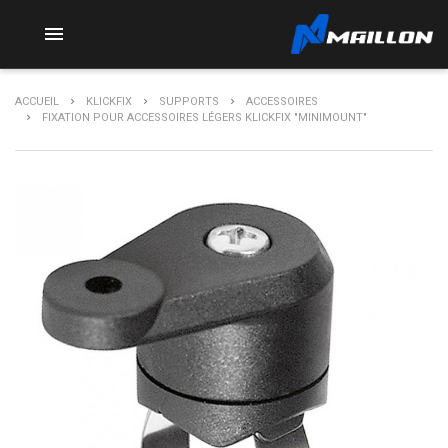

ACCUEIL
KLICKFIX
SUPPORTS
ACCESSOIRES
FIXATION POUR ACCESSOIRES LÉGERS KLICKFIX "MINIMOUNT"