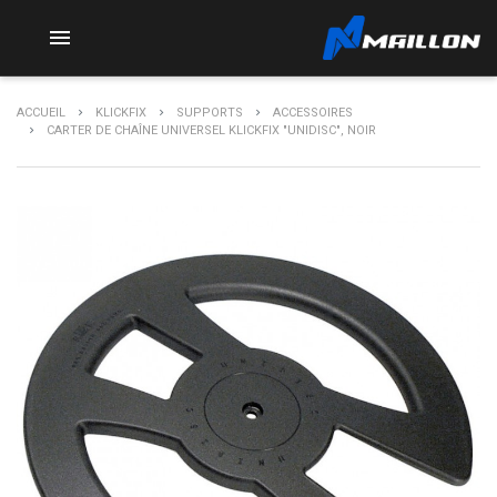

ACCUEIL
KLICKFIX
SUPPORTS
ACCESSOIRES
CARTER DE CHAÎNE UNIVERSEL KLICKFIX "UNIDISC", NOIR