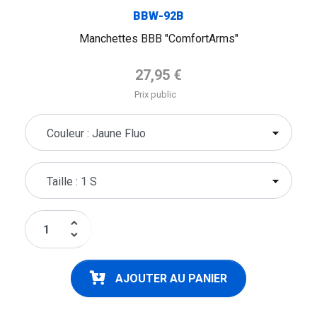
BBW-92B
Manchettes BBB "ComfortArms"
Prix de base
27,95 €
Prix public
keyboard_arrow_up
keyboard_arrow_down
AJOUTER AU PANIER