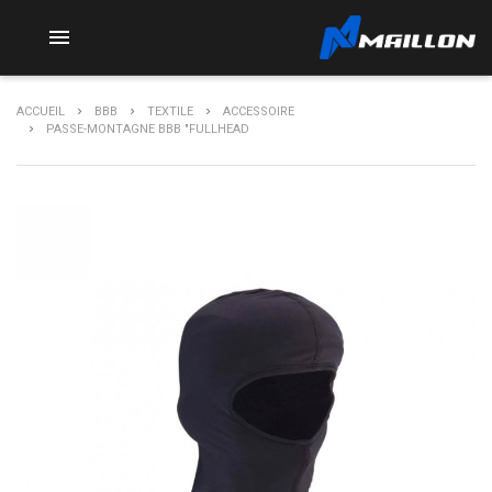

ACCUEIL
BBB
TEXTILE
ACCESSOIRE
PASSE-MONTAGNE BBB "FULLHEAD