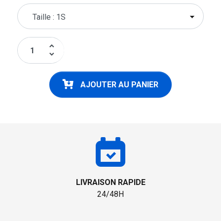
keyboard_arrow_up
keyboard_arrow_down
AJOUTER AU PANIER
LIVRAISON RAPIDE
24/48H