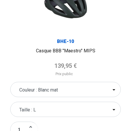
BHE-10
Casque BBB "Maestro" MIPS
Prix de base
139,95 €
Prix public
keyboard_arrow_up