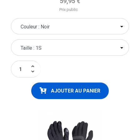
59,95 €
Prix public
keyboard_arrow_up
keyboard_arrow_down
AJOUTER AU PANIER