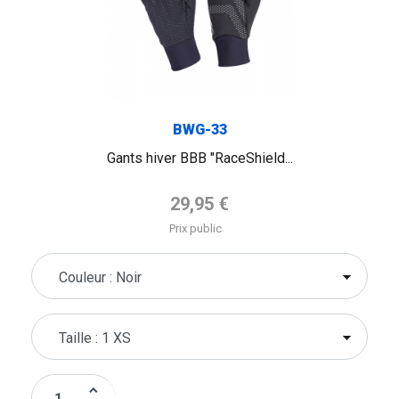
BWG-33
Gants hiver BBB "RaceShield...
Prix de base
29,95 €
Prix public
keyboard_arrow_up