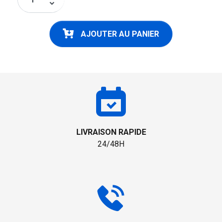
keyboard_arrow_down
AJOUTER AU PANIER
LIVRAISON RAPIDE
24/48H