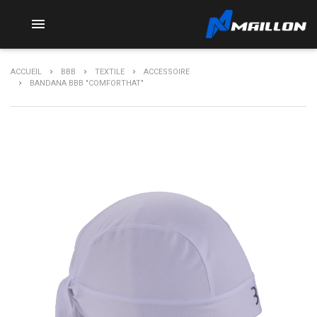

ACCUEIL
BBB
TEXTILE
ACCESSOIRE
BANDANA BBB "COMFORTHAT"