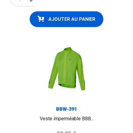
keyboard_arrow_down
AJOUTER AU PANIER
BBW-391
Veste imperméable BBB...
Prix de base