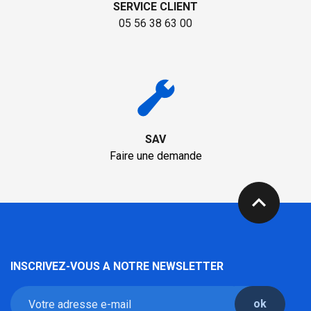
SERVICE CLIENT
05 56 38 63 00
SAV
Faire une demande
expand_less
INSCRIVEZ-VOUS A NOTRE NEWSLETTER
ok