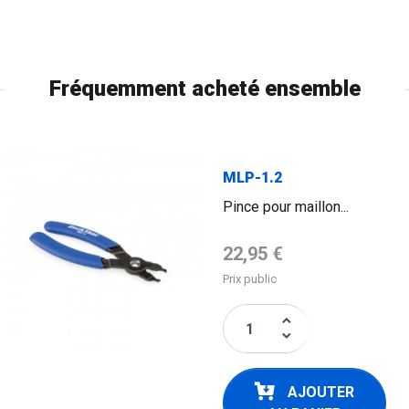
Fréquemment acheté ensemble
MLP-1.2
Pince pour maillon...
Prix de base
22,95 €
Prix public
keyboard_arrow_up
keyboard_arrow_down
AJOUTER