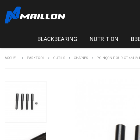
BLACKBEARING
NUTRITION
BB
ACCUEIL
PARKTOOL
OUTILS
CHAÎNES
POINÇON POUR CT-4/4.2/1