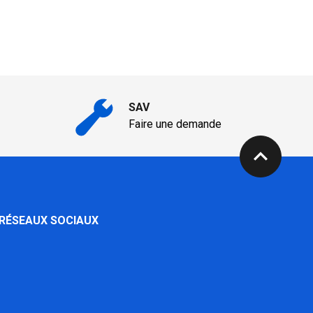
SAV
Faire une demande
expand_less
 RÉSEAUX SOCIAUX