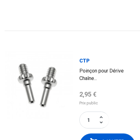
CTP
Poinçon pour Dérive
Chaîne...
Prix de base
2,95 €
Prix public
keyboard_arrow_up
keyboard_arrow_down