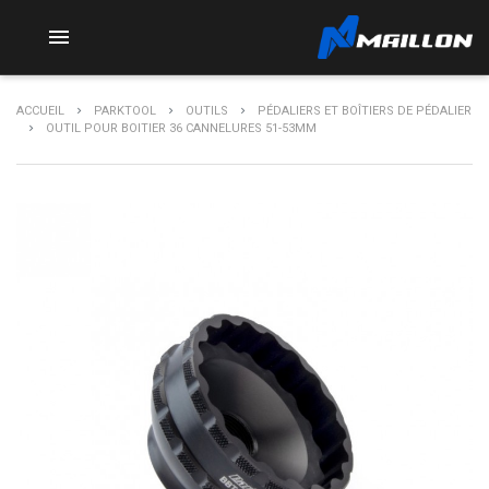

ACCUEIL
PARKTOOL
OUTILS
PÉDALIERS ET BOÎTIERS DE PÉDALIER
OUTIL POUR BOITIER 36 CANNELURES 51-53MM