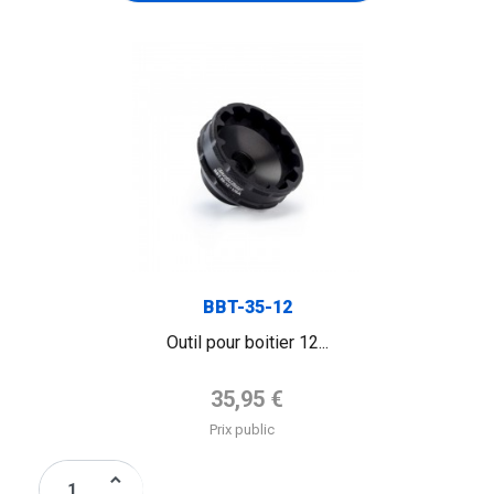
BBT-35-12
Outil pour boitier 12...
Prix de base
35,95 €
Prix public
keyboard_arrow_up