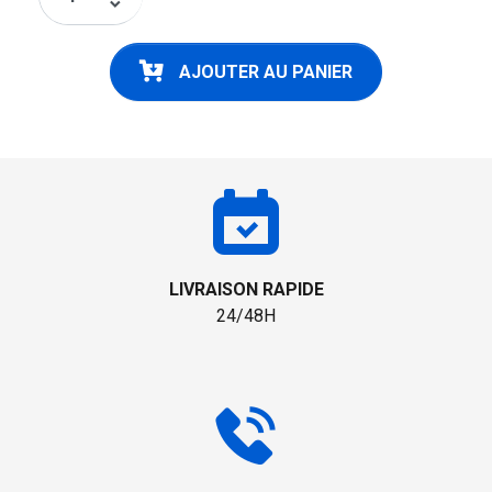
keyboard_arrow_down
AJOUTER AU PANIER
LIVRAISON RAPIDE
24/48H