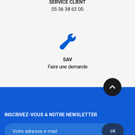
SERVICE CLIENT
05 56 38 63 00
SAV
Faire une demande
expand_less
INSCRIVEZ-VOUS A NOTRE NEWSLETTER
ok