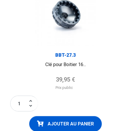
BBT-27.3
Clé pour Boitier 16...
Prix de base
39,95 €
Prix public
keyboard_arrow_up
keyboard_arrow_down
AJOUTER AU PANIER