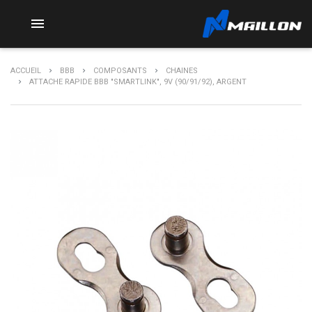

ACCUEIL
BBB
COMPOSANTS
CHAINES
ATTACHE RAPIDE BBB "SMARTLINK", 9V (90/91/92), ARGENT