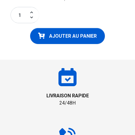
keyboard_arrow_up
keyboard_arrow_down
AJOUTER AU PANIER
LIVRAISON RAPIDE
24/48H